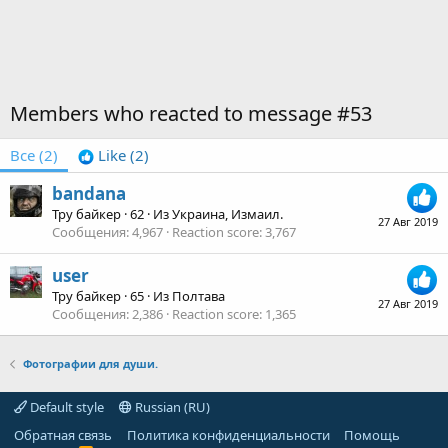
Members who reacted to message #53
Все
(2)
Like
(2)
bandana
Тру байкер
·
62
·
Из
Украина, Измаил.
27 Авг 2019
Сообщения
4,967
Reaction score
3,767
user
Тру байкер
·
65
·
Из
Полтава
27 Авг 2019
Сообщения
2,386
Reaction score
1,365
Фотографии для души.
Default style
Russian (RU)
Обратная связь
Политика конфиденциальности
Помощь