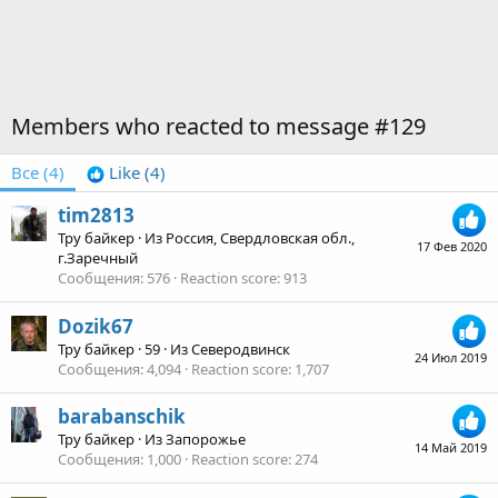
Members who reacted to message #129
Все
(4)
Like
(4)
tim2813
Тру байкер
·
Из
Россия, Свердловская обл.,
17 Фев 2020
г.Заречный
Сообщения
576
Reaction score
913
Dozik67
Тру байкер
·
59
·
Из
Северодвинск
24 Июл 2019
Сообщения
4,094
Reaction score
1,707
barabanschik
Тру байкер
·
Из
Запорожье
14 Май 2019
Сообщения
1,000
Reaction score
274