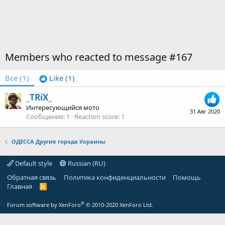
Members who reacted to message #167
Все
(1)
Like
(1)
_TRiX_
Интересующийся мото
31 Авг 2020
Сообщения
1
Reaction score
1
ОДЕССА Другие города Украины
Default style
Russian (RU)
Обратная связь
Политика конфиденциальности
Помощь
Главная
R
S
S
®
Forum software by XenForo
© 2010-2020 XenForo Ltd.