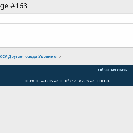
age #163
ССА Другие города Украины
Обратная связь
®
Forum software by XenForo
© 2010-2020 XenForo Ltd.