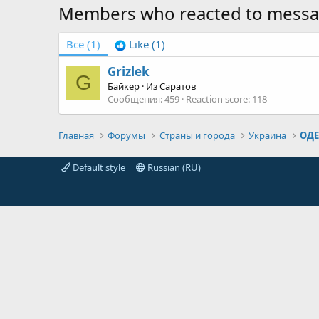
Members who reacted to mess
Все
(1)
Like
(1)
Grizlek
G
Байкер
·
Из
Саратов
Сообщения
459
Reaction score
118
Главная
Форумы
Страны и города
Украина
ОДЕ
Default style
Russian (RU)