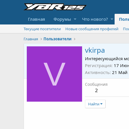
Главная
Форумы
Что нового?
Пол
Текущие посетители
Новые сообщения профилей
По
Главная
Пользователи
vkirpa
V
Интересующийся мо
Регистрация
17 Июн
Активность
21 Май
Сообщения
2
Найти