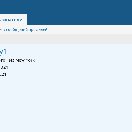
ьзователи
иск сообщений профилей
y1
то
·
Из
New York
2021
021