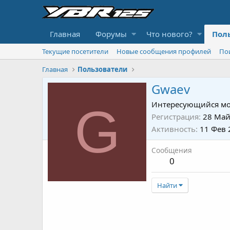
Главная
Форумы
Что нового?
Пол
Текущие посетители
Новые сообщения профилей
По
Главная
Пользователи
Gwaev
G
Интересующийся мо
Регистрация
28 Май
Активность
11 Фев 
Сообщения
0
Найти