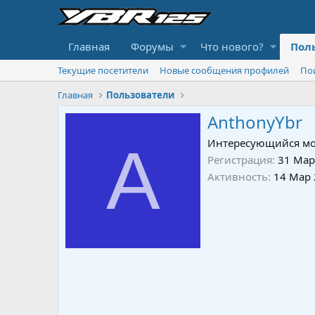
Главная
Форумы
Что нового?
Пол
Текущие посетители
Новые сообщения профилей
По
Главная
Пользователи
AnthonyYbr
A
Интересующийся мо
Регистрация
31 Мар
Активность
14 Мар