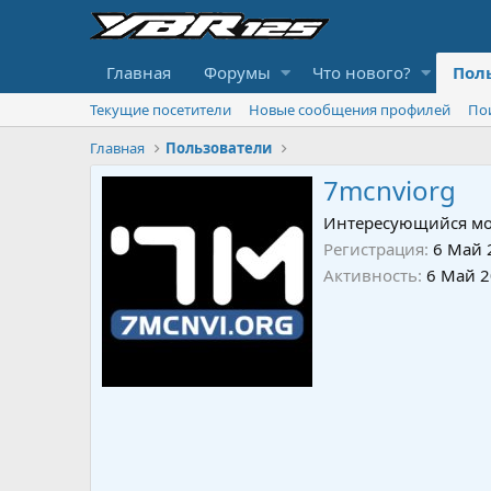
Главная
Форумы
Что нового?
Пол
Текущие посетители
Новые сообщения профилей
По
Главная
Пользователи
7mcnviorg
Интересующийся мо
Регистрация
6 Май 
Активность
6 Май 