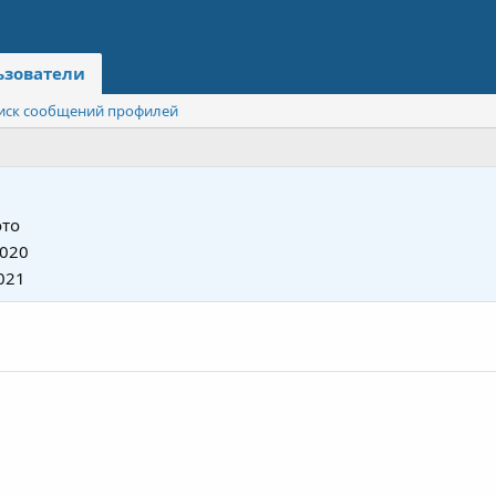
ьзователи
иск сообщений профилей
то
2020
021