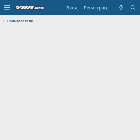
Вход
Регистрация
Пользователи