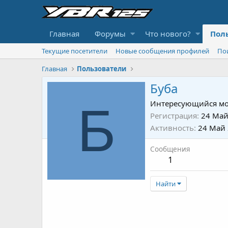
Главная
Форумы
Что нового?
Пол
Текущие посетители
Новые сообщения профилей
По
Главная
Пользователи
Буба
Б
Интересующийся мо
Регистрация
24 Май
Активность
24 Май
Сообщения
1
Найти