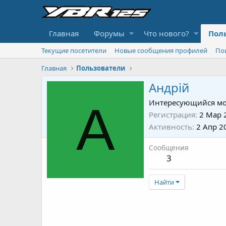
Главная
Форумы
Что нового?
Пол
Текущие посетители
Новые сообщения профилей
По
Главная
Пользователи
Андрій
А
Интересующийся мо
Регистрация
2 Мар 
Активность
2 Апр 2
Сообщения
3
Найти