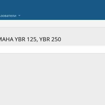
зователи
AHA YBR 125, YBR 250