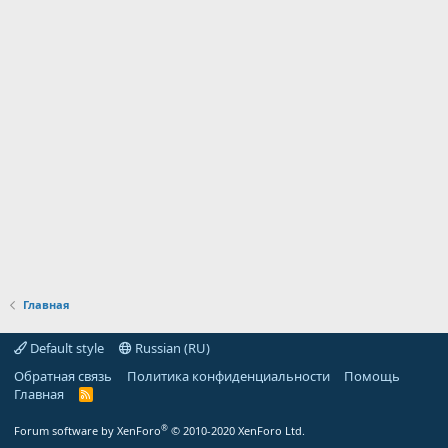
Главная
Default style
Russian (RU)
Обратная связь
Политика конфиденциальности
Помощь
Главная
R
S
S
®
Forum software by XenForo
© 2010-2020 XenForo Ltd.