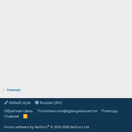
Главная
Default style
Russian (RU)
Обратная связь
Политика конфиденциальности
Помощь
Главная
R
S
S
®
Forum software by XenForo
© 2010-2020 XenForo Ltd.