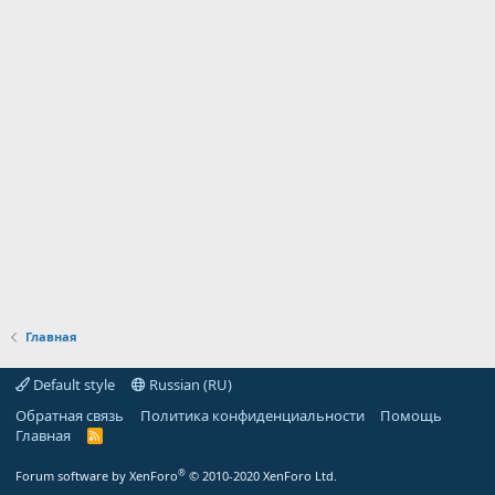
Главная
Default style
Russian (RU)
Обратная связь
Политика конфиденциальности
Помощь
Главная
R
S
S
®
Forum software by XenForo
© 2010-2020 XenForo Ltd.