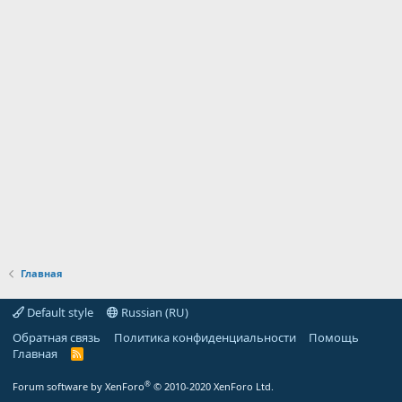
Главная
Default style
Russian (RU)
Обратная связь
Политика конфиденциальности
Помощь
Главная
R
S
S
®
Forum software by XenForo
© 2010-2020 XenForo Ltd.