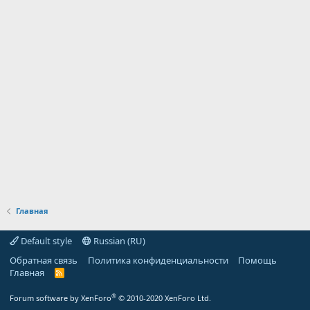
Главная
Default style
Russian (RU)
Обратная связь
Политика конфиденциальности
Помощь
Главная
R
S
S
®
Forum software by XenForo
© 2010-2020 XenForo Ltd.