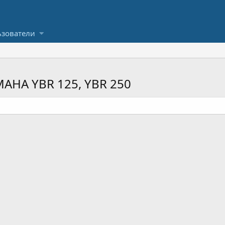
зователи
AHA YBR 125, YBR 250