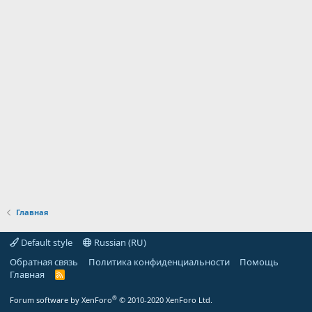
Главная
Default style
Russian (RU)
Обратная связь
Политика конфиденциальности
Помощь
Главная
R
S
S
®
Forum software by XenForo
© 2010-2020 XenForo Ltd.