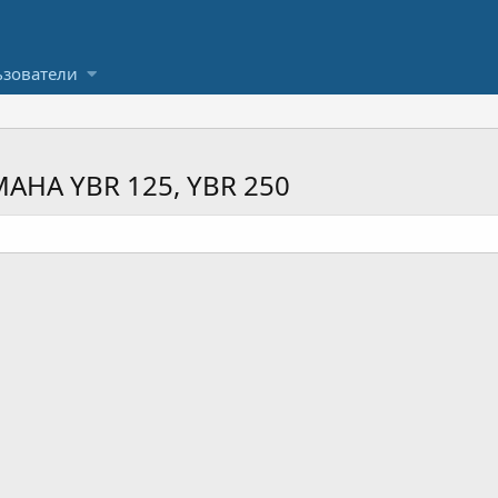
зователи
AHA YBR 125, YBR 250