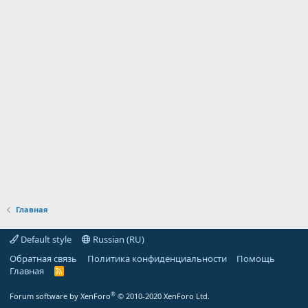
Главная
Default style
Russian (RU)
Обратная связь
Политика конфиденциальности
Помощь
Главная
R
S
S
®
Forum software by XenForo
© 2010-2020 XenForo Ltd.