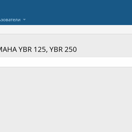
зователи
AHA YBR 125, YBR 250