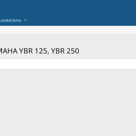
зователи
AHA YBR 125, YBR 250