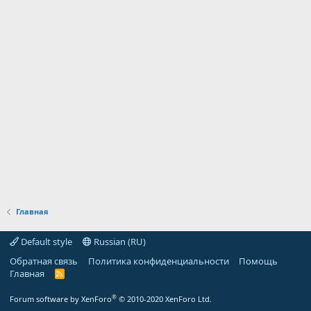
Главная
Default style
Russian (RU)
Обратная связь
Политика конфиденциальности
Помощь
Главная
R
S
S
®
Forum software by XenForo
© 2010-2020 XenForo Ltd.