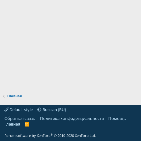
Главная
Default style
Russian (RU)
Обратная связь
Политика конфиденциальности
Помощь
Главная
R
S
S
®
Forum software by XenForo
© 2010-2020 XenForo Ltd.