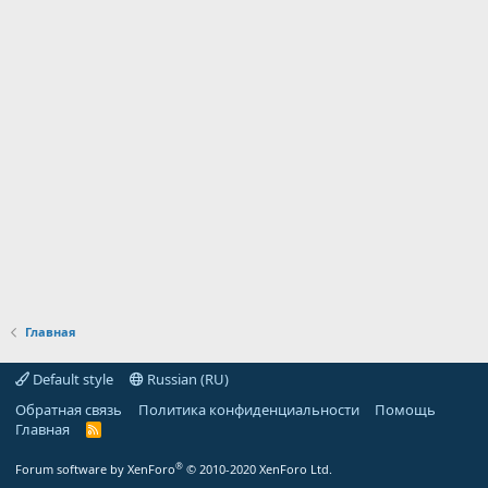
Главная
Default style
Russian (RU)
Обратная связь
Политика конфиденциальности
Помощь
Главная
R
S
S
®
Forum software by XenForo
© 2010-2020 XenForo Ltd.