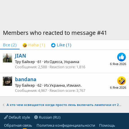
Members who reacted to message #41
Все
(2)
Haha
(1)
Like
(1)
JIAN
Тру байкер
·
61
·
Из
Одесса, Украина
6 Янв 2026
Сообщения
2,588
Reaction score
1,816
bandana
Тру байкер
·
62
·
Из
Украина, Измаил.
6 Янв 2026
Сообщения
4,967
Reaction score
3,767
А кто чем освещается когда просто лень включать лампочки от 220 вольт, а? Советы мудрых и бывалых приветствуются.
Default style
Russian (RU)
Обратная связь
Политика конфиденциальности
Помощь