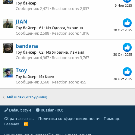
Тру байкер
5 Ноя 2025
Сообщения
2,471
Reaction score
2,837
JIAN
Тру байкер
·
61
·
Из
Одесса, Украина
30 Окт 2025
Сообщения
2,588
Reaction score
1,816
bandana
Тру байкер
·
62
·
Из
Украина, Измаил.
30 Окт 2025
Сообщения
4,967
Reaction score
3,767
Tsoy
Тру байкер
·
Из
Киев
30 Окт 2025
Сообщения
3,560
Reaction score
455
Мій шлях (2017-Донині)
Default style
Russian (RU)
Обратная связь
Политика конфиденциальности
Помощь
Главная
R
S
S
®
Forum software by XenForo
© 2010-2020 XenForo Ltd.