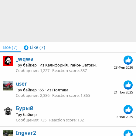
Все
(7)
Like
(7)
_wqwa
Тру байкер
·
Из
Калифорнія, Район Затоки.
28 Фев 2026
Сообщения
1,227
Reaction score
337
user
Тру байкер
·
65
·
Из
Полтава
21 Ноя 2025
Сообщения
2,386
Reaction score
1,365
Бурый
Тру байкер
9 Ноя 2025
Сообщения
735
Reaction score
132
Ingvar2