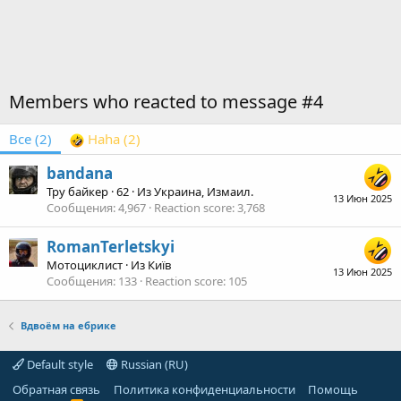
Members who reacted to message #4
Все
(2)
Haha
(2)
bandana
Тру байкер
·
62
·
Из
Украина, Измаил.
13 Июн 2025
Сообщения
4,967
Reaction score
3,768
RomanTerletskyi
Мотоциклист
·
Из
Київ
13 Июн 2025
Сообщения
133
Reaction score
105
Вдвоём на ебрике
Default style
Russian (RU)
Обратная связь
Политика конфиденциальности
Помощь