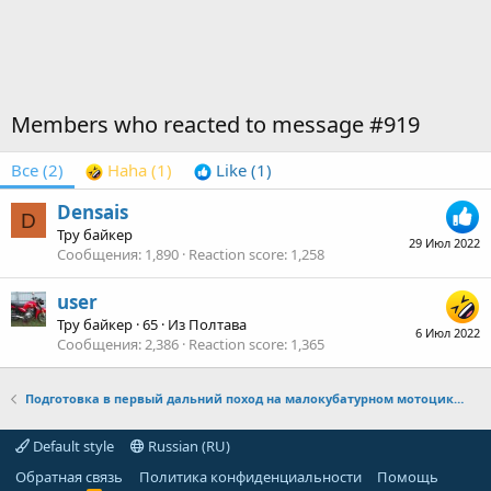
Members who reacted to message #919
Все
(2)
Haha
(1)
Like
(1)
Densais
D
Тру байкер
29 Июл 2022
Сообщения
1,890
Reaction score
1,258
user
Тру байкер
·
65
·
Из
Полтава
6 Июл 2022
Сообщения
2,386
Reaction score
1,365
Подготовка в первый дальний поход на малокубатурном мотоцикле из Питера к Чёрному морю. Посоветуйте что с собой лучше взять.
Default style
Russian (RU)
Обратная связь
Политика конфиденциальности
Помощь