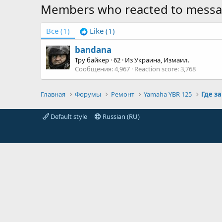
Members who reacted to mess
Все
(1)
Like
(1)
bandana
Тру байкер
·
62
·
Из
Украина, Измаил.
Сообщения
4,967
Reaction score
3,768
Главная
Форумы
Ремонт
Yamaha YBR 125
Default style
Russian (RU)