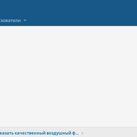
зователи
Где заказать качественный воздушный фильтр на ЮБР 125?