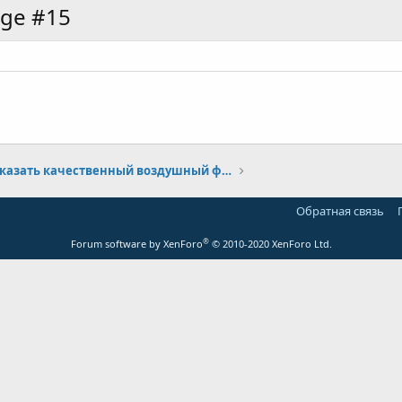
age #15
Где заказать качественный воздушный фильтр на ЮБР 125?
Обратная связь
®
Forum software by XenForo
© 2010-2020 XenForo Ltd.