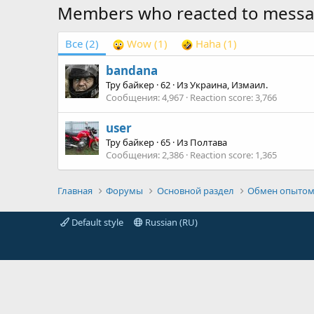
Members who reacted to mess
Все
(2)
Wow
(1)
Haha
(1)
bandana
Тру байкер
·
62
·
Из
Украина, Измаил.
Сообщения
4,967
Reaction score
3,766
user
Тру байкер
·
65
·
Из
Полтава
Сообщения
2,386
Reaction score
1,365
Главная
Форумы
Основной раздел
Обмен опытом
Default style
Russian (RU)