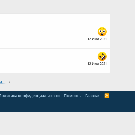
12 Июл 2021
12 Июл 2021
Подготовка в первый дальний поход на малокубатурном мотоцикле из Питера к Чёрному морю. Посоветуйте что с собой лучше взять.
Политика конфиденциальности
Помощь
Главная
R
S
S