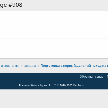
age #908
 и советы начинающим
Обратная связь
®
Forum software by XenForo
© 2010-2020 XenForo Ltd.