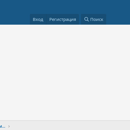
Вход
Регистрация
Поиск
Подготовка в первый дальний поход на малокубатурном мотоцикле из Питера к Чёрному морю. Посоветуйте что с собой лучше взять.