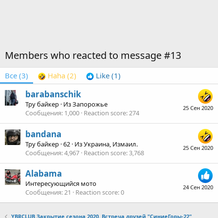
Members who reacted to message #13
Все
(3)
Haha
(2)
Like
(1)
barabanschik
Тру байкер
·
Из
Запорожье
25 Сен 2020
Сообщения
1,000
Reaction score
274
bandana
Тру байкер
·
62
·
Из
Украина, Измаил.
25 Сен 2020
Сообщения
4,967
Reaction score
3,768
Alabama
Интересующийся мото
24 Сен 2020
Сообщения
21
Reaction score
0
YBRCLUB Закрытие сезона 2020. Встреча друзей "СиниеГоры-22"