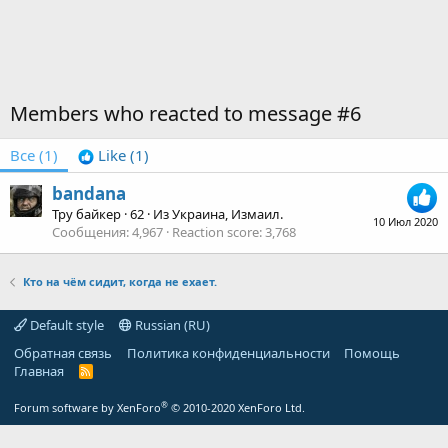
Members who reacted to message #6
Все
(1)
Like
(1)
bandana
Тру байкер
·
62
·
Из
Украина, Измаил.
10 Июл 2020
Сообщения
4,967
Reaction score
3,768
Кто на чём сидит, когда не ехает.
Default style
Russian (RU)
Обратная связь
Политика конфиденциальности
Помощь
Главная
R
S
S
®
Forum software by XenForo
© 2010-2020 XenForo Ltd.