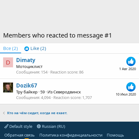
Members who reacted to message #1
Все
(2)
Like
(2)
Dimaty
D
Мотоциклист
1 Авг 2020
Сообщения
154
Reaction score
86
Dozik67
Тру байкер
·
59
·
Из
Северодвинск
10 Июл 2020
Сообщения
4,094
Reaction score
1,707
Кто на чём сидит, когда не ехает.
Default style
Russian (RU)
Обратная связь
Политика конфиденциальности
Помощь