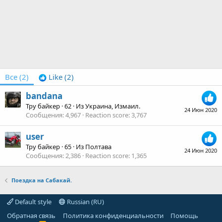
Все
(2)
Like
(2)
bandana
Тру байкер
·
62
·
Из
Украина, Измаил.
24 Июн 2020
Сообщения
4,967
Reaction score
3,767
user
Тру байкер
·
65
·
Из
Полтава
24 Июн 2020
Сообщения
2,386
Reaction score
1,365
Поездка на Сабакай.
Default style
Russian (RU)
Обратная связь
Политика конфиденциальности
Помощь