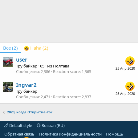
Все
(2)
Haha
(2)
user
Тру байкер
·
65
·
Из
Полтава
25 Апр 2020
Сообщения
2,386
Reaction score
1,365
Ingvar2
Тру байкер
25 Апр 2020
Сообщения
2,471
Reaction score
2,837
2020, когда Открытие-то?
Default style
Russian (RU)
Обратная связь
Политика конфиденциальности
Помощь