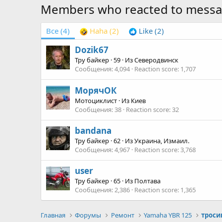
Members who reacted to mess
Все
(4)
Haha
(2)
Like
(2)
Dozik67
Тру байкер
·
59
·
Из
Северодвинск
Сообщения
4,094
Reaction score
1,707
МорячОК
Мотоциклист
·
Из
Киев
Сообщения
38
Reaction score
32
bandana
Тру байкер
·
62
·
Из
Украина, Измаил.
Сообщения
4,967
Reaction score
3,768
user
Тру байкер
·
65
·
Из
Полтава
Сообщения
2,386
Reaction score
1,365
Главная
Форумы
Ремонт
Yamaha YBR 125
троси