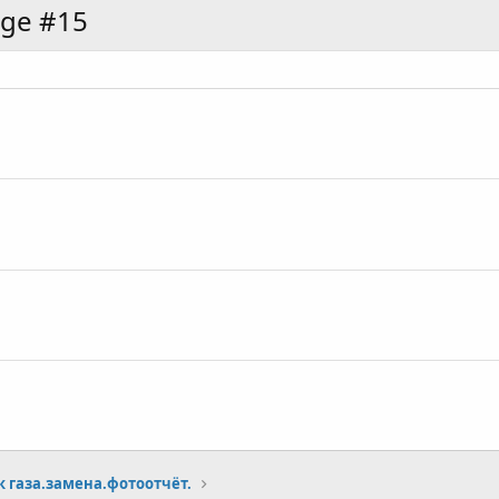
age #15
к газа.замена.фотоотчёт.