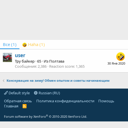
Все
(1)
Haha
(1)
user
Тру байкер
·
65
·
Из
Полтава
30 Янв 2020
Сообщения
2,386
Reaction score
1,365
Консервация на зиму! Обмен опытом и советы начинающим
Default style
Russian (RU)
Обратная связь
Политика конфиденциальности
Помощь
Главная
R
S
S
®
Forum software by XenForo
© 2010-2020 XenForo Ltd.