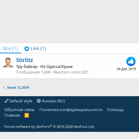
Все
(1)
Like
(1)
Stirlitz
Тру байкер
·
Из
Одесса/Крым
24 Дек 2019
Сообщения
1,400
Reaction score
821
Киев 12.2019
Default style
Russian (RU)
Обратная связь
Политика конфиденциальности
Помощь
Главная
R
S
S
®
Forum software by XenForo
© 2010-2020 XenForo Ltd.