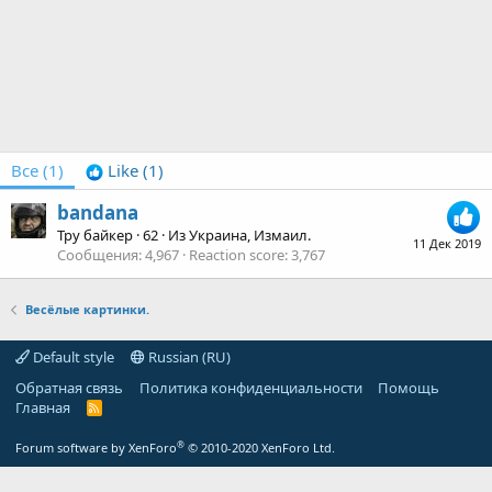
Все
(1)
Like
(1)
bandana
Тру байкер
·
62
·
Из
Украина, Измаил.
11 Дек 2019
Сообщения
4,967
Reaction score
3,767
Весёлые картинки.
Default style
Russian (RU)
Обратная связь
Политика конфиденциальности
Помощь
Главная
R
S
S
®
Forum software by XenForo
© 2010-2020 XenForo Ltd.