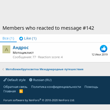
Members who reacted to message #142
Все
(1)
Like
(1)
Андрос
А
Мотоциклист
12 Июл 2019
Сообщения
77
Reaction score
4
МотоБомжКругосветка Международные путешествия
Default style
Russian (RU)
Обратная связь
Политика конфиденциальности
Помощь
Главная
R
S
S
®
Forum software by XenForo
© 2010-2020 XenForo Ltd.