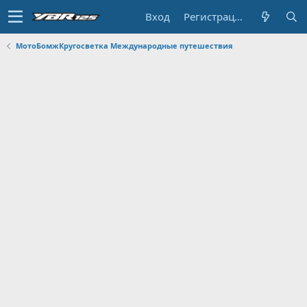
Вход
Регистрация
МотоБомжКругосветка Международные путешествия