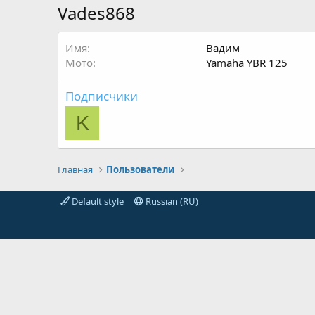
Vades868
Имя
Вадим
Мото
Yamaha YBR 125
Подписчики
K
Главная
Пользователи
Default style
Russian (RU)