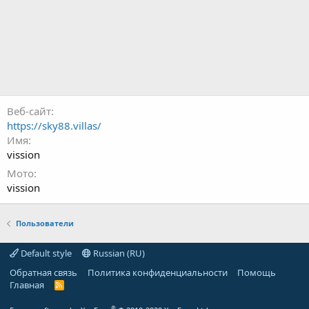
Веб-сайт
https://sky88.villas/
Имя
vission
Мото
vission
Пользователи
Default style
Russian (RU)
Обратная связь
Политика конфиденциальности
Помощь
Главная
R
S
S
®