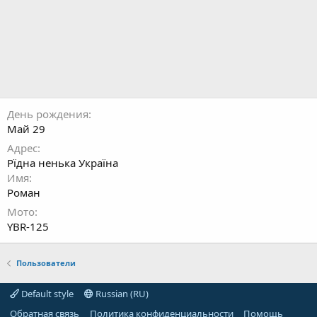
День рождения
Май 29
Адрес
Рїдна ненька Україна
Имя
Роман
Мото
YBR-125
Пользователи
Default style
Russian (RU)
Обратная связь
Политика конфиденциальности
Помощь