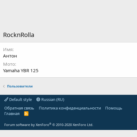
RocknRolla
Имя
Антон
Мото
Yamaha YBR 125
Пользователи
Default style
Russian (RU)
Обратная связь
Политика конфиденциальности
Помощь
Главная
R
S
S
®
Forum software by XenForo
© 2010-2020 XenForo Ltd.