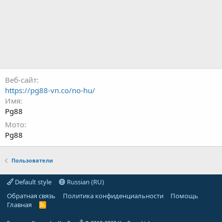
Веб-сайт
https://pg88-vn.co/no-hu/
Имя
Pg88
Мото
Pg88
Пользователи
Default style
Russian (RU)
Обратная связь
Политика конфиденциальности
Помощь
Главная
R
S
S
®