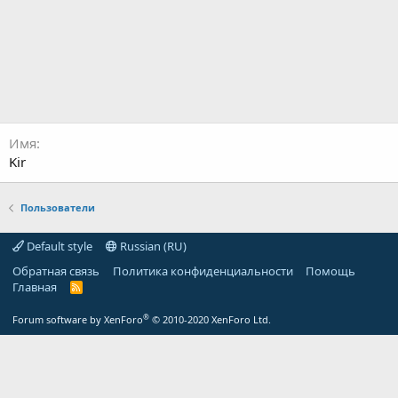
Имя
Kir
Пользователи
Default style
Russian (RU)
Обратная связь
Политика конфиденциальности
Помощь
Главная
R
S
S
®
Forum software by XenForo
© 2010-2020 XenForo Ltd.